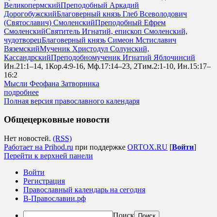
Великопермский
Преподобный Аркадий
Дорогобужский
Благоверный князь Глеб Всеволодович
(Святославич) Смоленский
Преподобный Ефрем
Смоленский
Святитель Игнатий, епископ Смоленский,
чудотворец
Благоверный князь Симеон Мстиславич
Вяземский
Мученик Христодул Солунский,
Кассандрский
Преподобномученик Игнатий Яблочинсий
Ин.21:1–14, 1Кор.4:9-16, Мф.17:14–23, 2Тим.2:1-10, Ин.15:17–
16:2
Мысли Феофана Затворника
подробнее
Полная версия православного календаря
Общецерковные новости
Нет новостей.
(RSS)
Работает на Prihod.ru
при поддержке
ORTOX.RU
[
Войти
]
Перейти к верхней панели
Войти
Регистрация
Православный календарь на сегодня
В-Православии.рф
Поиск