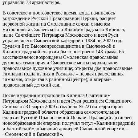
управляли 73 архипастыря.
В советское и постсоветское время, когда начиналось
возрождение Русской Православной Церкви, расцвет
церковной жизни на Смоленщине связан с именем
митрополита Смоленского и Калининградского Кирилла,
ныне Святейшего Патриарха Московского и всея Руси,
управлявшего Смоленской кафедрой с 1984 по 2009 год.
Трудами Его Высокопреосвященства в Смоленской и
Калининградской епархии было построено 143 храма, 65
восстановлено; возрождены Смоленская православная
духовная семинария и Смоленское межъепархиальное
православное духовное училище; открыты две православные
гимназии (одна из них в Рославле – первая православная
гимназия, открытая в районном центре); и впервые –
православный детский сад.
После избрания митрополита Кирилла Святейшим
Патриархом Московским и всея Руси решением Священного
Синода от 31 марта 2009 г. (журнал № 22) на территории
Калининградской области образована самостоятельная
епархия Русской Православной Церкви. Правящий архиерей
новообразованной епархии получил титул «Калининградский
и Балтийский», правящий архиерей Смоленской епархии –
«Смоленский и Вяземский».