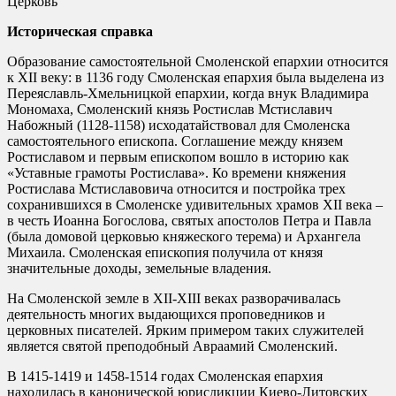
Церковь
Историческая справка
Образование самостоятельной Смоленской епархии относится
к XII веку: в 1136 году Смоленская епархия была выделена из
Переяславль-Хмельницкой епархии, когда внук Владимира
Мономаха, Смоленский князь Ростислав Мстиславич
Набожный (1128-1158) исходатайствовал для Смоленска
самостоятельного епископа. Соглашение между князем
Ростиславом и первым епископом вошло в историю как
«Уставные грамоты Ростислава». Ко времени княжения
Ростислава Мстиславовича относится и постройка трех
сохранившихся в Смоленске удивительных храмов XII века –
в честь Иоанна Богослова, святых апостолов Петра и Павла
(была домовой церковью княжеского терема) и Архангела
Михаила. Смоленская епископия получила от князя
значительные доходы, земельные владения.
На Смоленской земле в XII-XIII веках разворачивалась
деятельность многих выдающихся проповедников и
церковных писателей. Ярким примером таких служителей
является святой преподобный Авраамий Смоленский.
В 1415-1419 и 1458-1514 годах Смоленская епархия
находилась в канонической юрисдикции Киево-Литовских