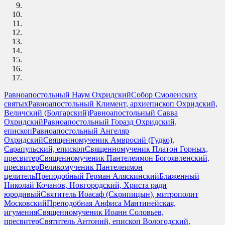
Равноапостольный Наум Охридский
Собор Смоленских
святых
Равноапостольный Климент, архиепископ Охридский,
Величский (Болгарский)
Равноапостольный Савва
Охридский
Равноапостольный Горазд Охридский,
епископ
Равноапостольный Ангеляр
Охридский
Священномученик Амвросий (Гудко),
Сарапульский, епископ
Священномученик Платон Горных,
пресвитер
Священномученик Пантелеимон Богоявленский,
пресвитер
Великомученик Пантелеимон
целитель
Преподобный Герман Аляскинский
Блаженный
Николай Кочанов, Новгородский, Христа ради
юродивый
Святитель Иоасаф (Скрипицын), митрополит
Московский
Преподобная Анфиса Мантинейская,
игумения
Священномученик Иоанн Соловьев,
пресвитер
Святитель Антоний, епископ Вологодский,