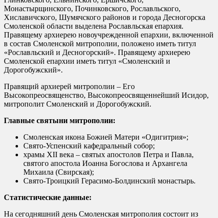
Монастырщинского, Починковского, Рославльского,
Хиславичского, Шумячского районов и города Десногорска
Смоленской области выделена Рославльская епархия.
Правящему архиерею новоучрежденной епархии, включенной
в состав Смоленской митрополии, положено иметь титул
«Рославльский и Десногорский». Правящему архиерею
Смоленской епархии иметь титул «Смоленский и
Дорогобужский».
Правящий архиерей митрополии – Его
Высокопреосвященство, Высокопреосвященнейший Исидор,
митрополит Смоленский и Дорогобужский.
Главные святыни митрополии:
Смоленская икона Божией Матери «Одигитрия»;
Свято-Успенский кафедральный собор;
храмы XII века – святых апостолов Петра и Павла,
святого апостола Иоанна Богослова и Архангела
Михаила (Свирская);
Свято-Троицкий Герасимо-Болдинский монастырь.
Статистические данные:
На сегодняшний день Смоленская митрополия состоит из