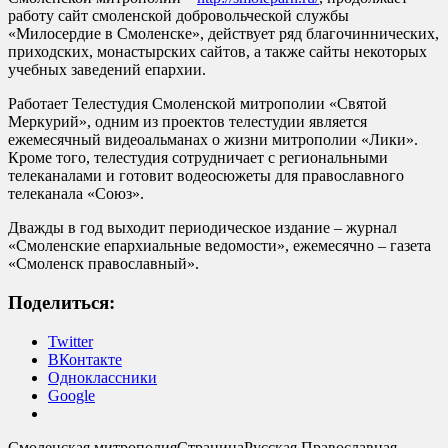
работу сайт смоленской добровольческой службы
«Милосердие в Смоленске», действует ряд благочиннических,
приходских, монастырских сайтов, а также сайты некоторых
учебных заведений епархии.
Работает Телестудия Смоленской митрополии «Святой
Меркурий», одним из проектов телестудии является
ежемесячный видеоальманах о жизни митрополии «Лики».
Кроме того, телестудия сотрудничает с региональными
телеканалами и готовит водеосюжеты для православного
телеканала «Союз».
Дважды в год выходит периодическое издание – журнал
«Смоленские епархиальные ведомости», ежемесячно – газета
«Смоленск православный».
Поделиться:
Twitter
ВКонтакте
Одноклассники
Google
Смоленская митрополия
Страница
Русская Православная