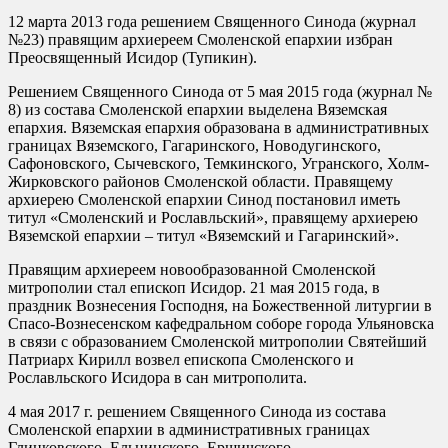
12 марта 2013 года решением Священного Синода (журнал
№23) правящим архиереем Смоленской епархии избран
Преосвященный Исидор (Тупикин).
Решением Священного Синода от 5 мая 2015 года (журнал №
8) из состава Смоленской епархии выделена Вяземская
епархия. Вяземская епархия образована в административных
границах Вяземского, Гагаринского, Новодугинского,
Сафоновского, Сычевского, Темкинского, Угранского, Холм-
Жирковского районов Смоленской области. Правящему
архиерею Смоленской епархии Синод постановил иметь
титул «Смоленский и Рославльский», правящему архиерею
Вяземской епархии – титул «Вяземский и Гагаринский».
Правящим архиереем новообразованной Смоленской
митрополии стал епископ Исидор. 21 мая 2015 года, в
праздник Вознесения Господня, на Божественной литургии в
Спасо-Вознесенском кафедральном соборе города Ульяновска
в связи с образованием Смоленской митрополии Святейший
Патриарх Кирилл возвел епископа Смоленского и
Рославльского Исидора в сан митрополита.
4 мая 2017 г. решением Священного Синода из состава
Смоленской епархии в административных границах
Глинковского, Ельнинского, Ершичского,